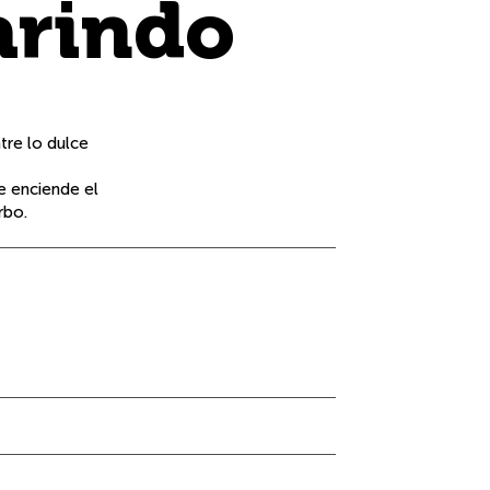
arindo
tre lo dulce
e enciende el
rbo.