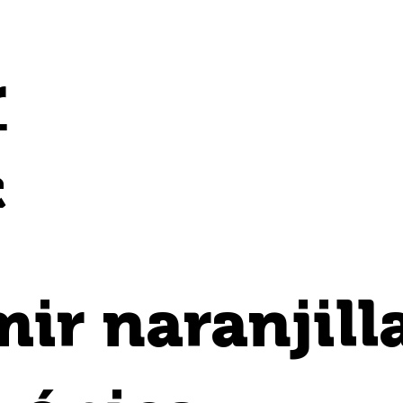
r
c
a
ir naranjill