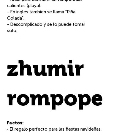
calientes (playa).
- En ingles tambien se llama "Piña
Colada".
sabor
- Descomplicado y se lo puede tomar
solo.
crema de cacao y café
ver
zhumir
precio
presentaciones
rec
rompope
eta
Factos:
- El regalo perfecto para las fiestas navideñas.