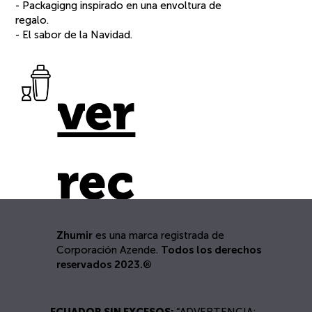
- Packagigng inspirado en una envoltura de
regalo.
s
- El sabor de la Navidad.
ver
sabor
piña colada
rec
precio
eta
Zhumir
es una marca registrada de
Corporación Azende.
Todos los derechos
presentaciones
reservados 2023.®
ECUADOR SIN EXCESOS:
“ADVERTENCIA: