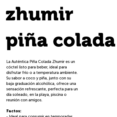
- Un producto vegano.
zhumir
ver
piña colada
rec
La Auténtica Piña Colada Zhumir es un
cóctel listo para beber, ideal para
disfrutar frío o a temperatura ambiente.
eta
Su sabor a coco y piña, junto con su
baja graduación alcohólica, ofrece una
sensación refrescante, perfecta para un
día soleado, en la playa, piscina o
s
reunión con amigos.
Factos:
- Ideal para consumir en temporadas